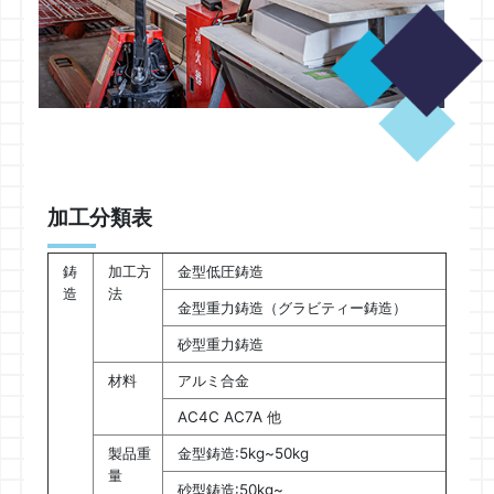
加工分類表
鋳
加工方
金型低圧鋳造
造
法
金型重力鋳造（グラビティー鋳造）
砂型重力鋳造
材料
アルミ合金
AC4C AC7A 他
製品重
金型鋳造:5kg~50kg
量
砂型鋳造:50kg~