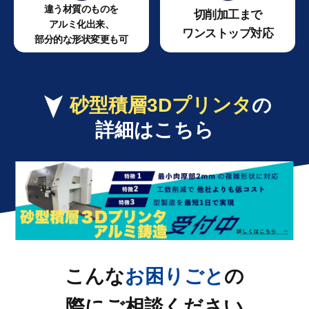
違う材質のものを
切削加工まで
アルミ化出来、
ワンストップ対応
部分的な形状変更も可
砂型積層3Dプリンタ
の
詳細はこちら
こんな
お困りごと
の
際にご相談ください