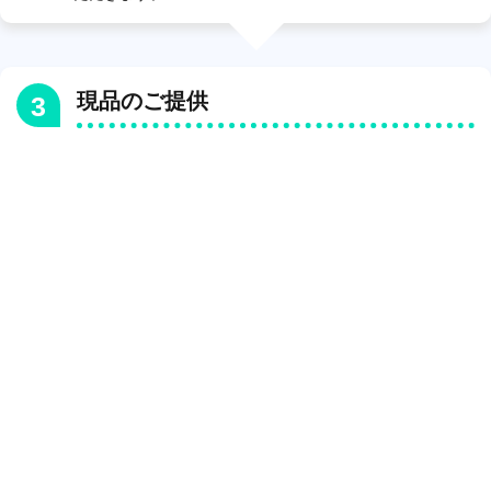
現品のご提供
3
3Dスキャナで撮影する現品を、宅急便発送、また
はお持ち込みにてご提供いただきます。
必要に応
じて、有料での出張撮影も承りますので、ご相談
ください。
3Dスキャナで撮影
4
3Dスキャナで撮影し、STLデータを生成します。
※現品の内面が奥まっている場合、現品の切断が必要にな
る場合があります。
その場合は事前にお知らせいたしま
す。